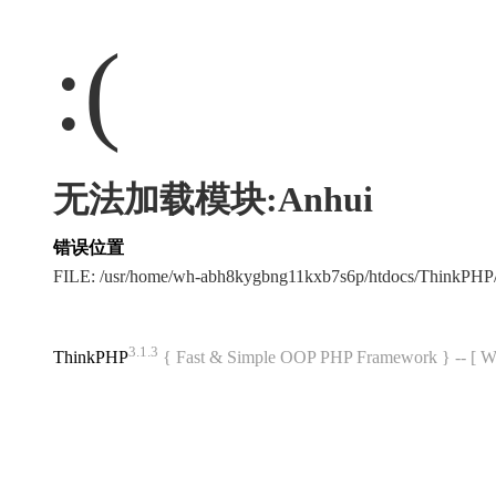
:(
无法加载模块:Anhui
错误位置
FILE: /usr/home/wh-abh8kygbng11kxb7s6p/htdocs/ThinkPH
3.1.3
ThinkPHP
{ Fast & Simple OOP PHP Framework } -- 