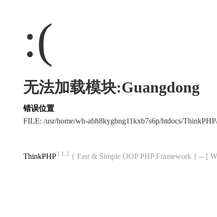
:(
无法加载模块:Guangdong
错误位置
FILE: /usr/home/wh-abh8kygbng11kxb7s6p/htdocs/ThinkPH
3.1.3
ThinkPHP
{ Fast & Simple OOP PHP Framework } -- 