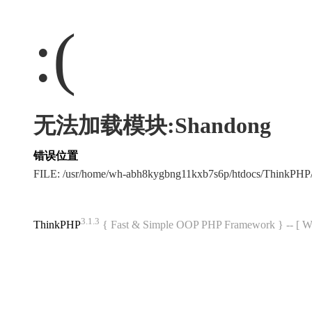
:(
无法加载模块:Shandong
错误位置
FILE: /usr/home/wh-abh8kygbng11kxb7s6p/htdocs/ThinkPH
3.1.3
ThinkPHP
{ Fast & Simple OOP PHP Framework } -- 