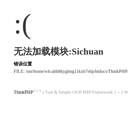
:(
无法加载模块:Sichuan
错误位置
FILE: /usr/home/wh-abh8kygbng11kxb7s6p/htdocs/ThinkPH
3.1.3
ThinkPHP
{ Fast & Simple OOP PHP Framework } -- 