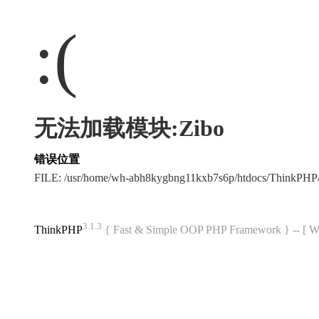
:(
无法加载模块:Zibo
错误位置
FILE: /usr/home/wh-abh8kygbng11kxb7s6p/htdocs/ThinkPH
3.1.3
ThinkPHP
{ Fast & Simple OOP PHP Framework } -- 