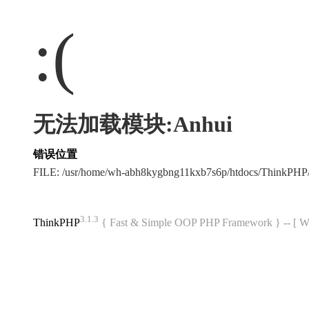
:(
无法加载模块:Anhui
错误位置
FILE: /usr/home/wh-abh8kygbng11kxb7s6p/htdocs/ThinkPH
3.1.3
ThinkPHP
{ Fast & Simple OOP PHP Framework } -- 