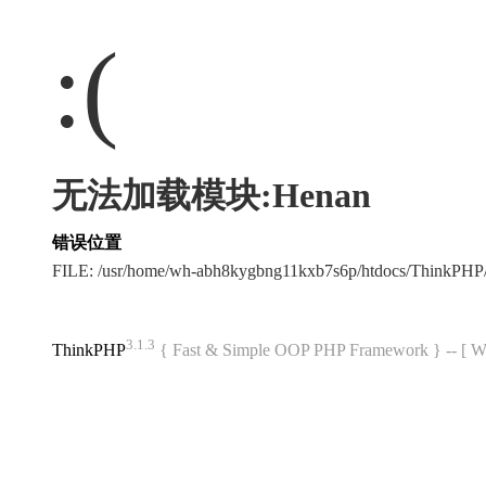
:(
无法加载模块:Henan
错误位置
FILE: /usr/home/wh-abh8kygbng11kxb7s6p/htdocs/ThinkPH
3.1.3
ThinkPHP
{ Fast & Simple OOP PHP Framework } -- 