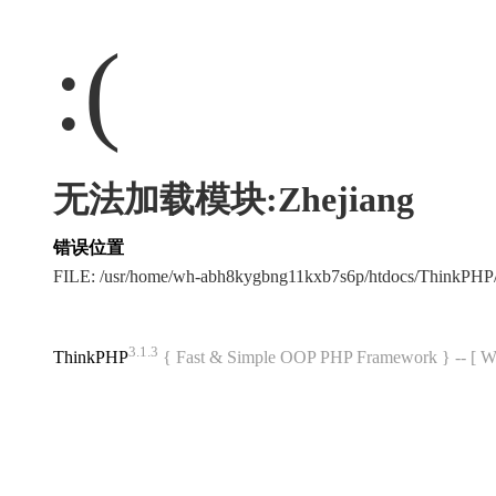
:(
无法加载模块:Zhejiang
错误位置
FILE: /usr/home/wh-abh8kygbng11kxb7s6p/htdocs/ThinkPH
3.1.3
ThinkPHP
{ Fast & Simple OOP PHP Framework } -- 